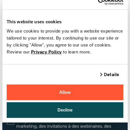
Société
This website uses cookies
We use cookies to provide you with a website experience
tailored to your interest. By continuing to use our site or
Choisir un pays
by clicking "Allow", you agree to our use of cookies.
Review our
Privacy Policy
to learn more.
Si vous possedez une licence BarTender, merci
d'entrer votre Clé d'Activation de licence (PKC)
Details
ou votre Numéro de Support
Allow
Autres commentaires et questions
Decline
Oui, je souhaite recevoir des informations
marketing, des invitations à des webinaires, des