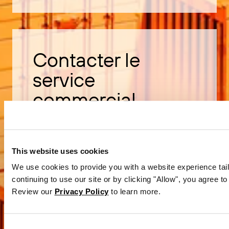
Contacter le
service
commercial
Découvrez comment acheter le
logiciel BarTender.
This website uses cookies
We use cookies to provide you with a website experience tail
continuing to use our site or by clicking "Allow", you agree to
Contacter le service commercial
Review our
Privacy Policy
to learn more.