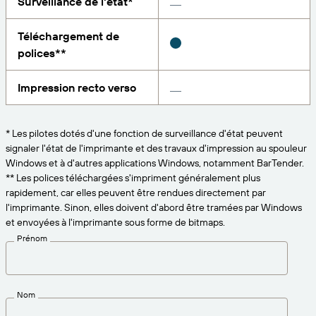
Surveillance de l'état*
Amazon Transparency
CONNECTER
Bénéficiez d’un niveau d’assistance adapté aux
Téléchargement de
PRODUIT
besoins de votre entreprise.
polices**
À propos de nous
Présentation des solutions
Tarification
Impression recto verso
Carrières
Essai gratuit
Salle de presse
* Les pilotes dotés d'une fonction de surveillance d'état peuvent
Spécifications techniques
signaler l'état de l'imprimante et des travaux d'impression au spouleur
Enregistrement du produit
Windows et à d'autres applications Windows, notamment BarTender.
** Les polices téléchargées s'impriment généralement plus
Modèle de maturité pour l’étiquetage et la
Connecteurs d’impression
rapidement, car elles peuvent être rendues directement par
traçabilité
l'imprimante. Sinon, elles doivent d'abord être tramées par Windows
Normes prises en charge
et envoyées à l'imprimante sous forme de bitmaps.
Prénom
En savoir plus
Nom