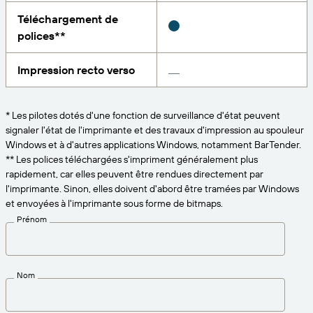
Amazon Transparency
Téléchargement de
CONNECTER
Bénéficiez d’un niveau d’assistance adapté aux
polices**
PRODUIT
besoins de votre entreprise.
À propos de nous
Présentation des solutions
Impression recto verso
Tarification
Carrières
Essai gratuit
* Les pilotes dotés d'une fonction de surveillance d'état peuvent
Salle de presse
signaler l'état de l'imprimante et des travaux d'impression au spouleur
Spécifications techniques
Windows et à d'autres applications Windows, notamment BarTender.
** Les polices téléchargées s'impriment généralement plus
Enregistrement du produit
rapidement, car elles peuvent être rendues directement par
Modèle de maturité pour l’étiquetage et la
l'imprimante. Sinon, elles doivent d'abord être tramées par Windows
Connecteurs d’impression
traçabilité
et envoyées à l'imprimante sous forme de bitmaps.
Normes prises en charge
Prénom
En savoir plus
Nom