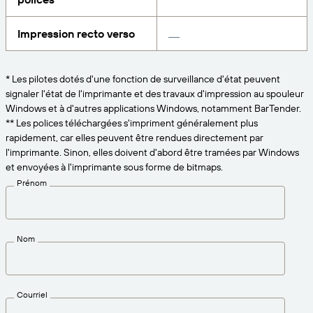
Amazon Transparency
CONNECTER
Bénéficiez d’un niveau d’assistance adapté aux
Impression recto verso
PRODUIT
besoins de votre entreprise.
À propos de nous
Présentation des solutions
Tarification
* Les pilotes dotés d'une fonction de surveillance d'état peuvent
signaler l'état de l'imprimante et des travaux d'impression au spouleur
Carrières
Essai gratuit
Windows et à d'autres applications Windows, notamment BarTender.
Salle de presse
** Les polices téléchargées s'impriment généralement plus
Spécifications techniques
rapidement, car elles peuvent être rendues directement par
l'imprimante. Sinon, elles doivent d'abord être tramées par Windows
Enregistrement du produit
et envoyées à l'imprimante sous forme de bitmaps.
Modèle de maturité pour l’étiquetage et la
Prénom
Connecteurs d’impression
traçabilité
Normes prises en charge
Nom
En savoir plus
Courriel