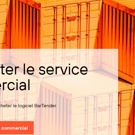
er le service
cial
ter le logiciel BarTender.
e commercial