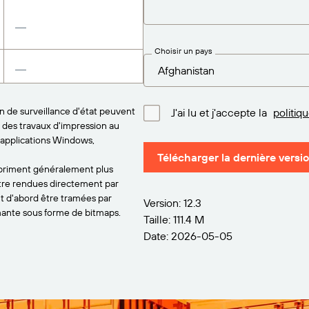
Choisir un pays
on de surveillance d'état peuvent
J'ai lu et j'accepte la
politiq
t des travaux d'impression au
 applications Windows,
Télécharger la dernière versi
mpriment généralement plus
tre rendues directement par
nt d'abord être tramées par
Version: 12.3
ante sous forme de bitmaps.
Taille: 111.4 M
Date: 2026-05-05