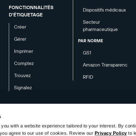
FONCTIONNALITÉS
Dispositifs médicaux
D’ÉTIQUETAGE
Secteur
Créer
pharmaceutique
Gérer
PAR NORME
Imprimer
GS1
Comptez
Amazon Transparency
Trouvez
RFID
Signalez
s
you with a website experience tailored to your interest. By conti
de confidentialité
Mentions légales
Préférences en matière d’e-mails
", you agree to our use of cookies. Review our
Privacy Policy
to l