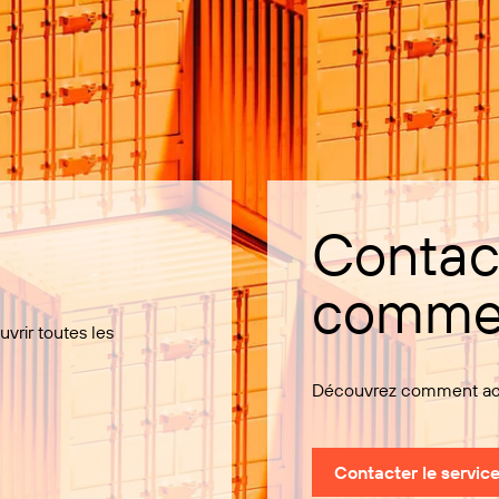
Contact
commer
uvrir toutes les
Découvrez comment ache
Contacter le servic