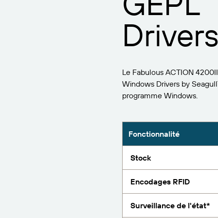
GEPL
Track & Trace
Trouvez
Drivers
Signalez
Le Fabulous ACTION 4200II G
Windows Drivers by Seagull
programme Windows.
Fonctionnalité
Stock
Encodages RFID
Surveillance de l'état*