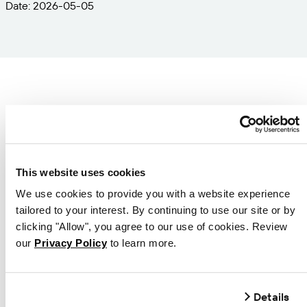
Date: 2026-05-05
Sélectionnez une série
d’imprimantes pour
commencer, puis
This website uses cookies
We use cookies to provide you with a website experience
choisissez votre
tailored to your interest. By continuing to use our site or by
modèle d’imprimante
clicking "Allow", you agree to our use of cookies. Review
our
Privacy Policy
to learn more.
dans les listes ci-
dessous.
Details