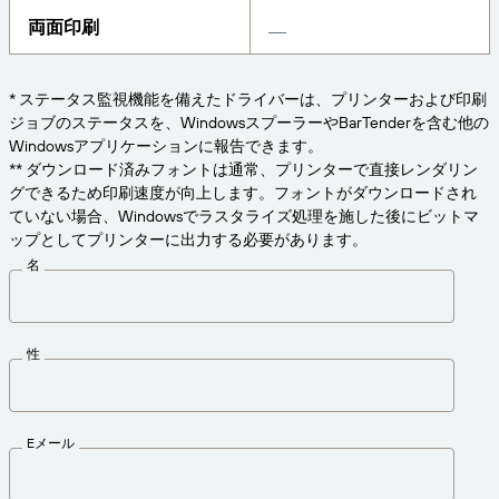
Amazon Transparency
両面印刷
接続
ビジネスニーズに適切なレベルのサポートを受けら
製品
れます。
* ステータス監視機能を備えたドライバーは、プリンターおよび印刷
会社概要
ソリューションの概要
ジョブのステータスを、WindowsスプーラーやBarTenderを含む他の
価格
Windowsアプリケーションに報告できます。
採用情報
無償試用版
** ダウンロード済みフォントは通常、プリンターで直接レンダリン
グできるため印刷速度が向上します。フォントがダウンロードされ
ニュースルーム
技術仕様
ていない場合、Windowsでラスタライズ処理を施した後にビットマ
ップとしてプリンターに出力する必要があります。
製品登録
名
ラベリングとトレーサビリティの成熟度モデ
プリントコネクタ
ル
サポートされている規格
性
さらに詳しく
Eメール