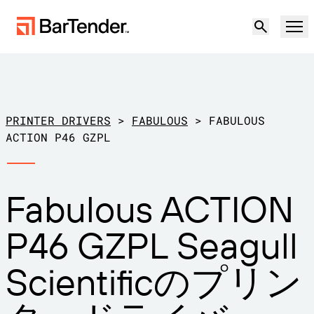
製品
ソリューション
PRINTER DRIVERS
>
FABULOUS
>
FABULOUS
ラベリング、マーキング、コーディング
ACTION P46 GZPL
リソース
導入事例
BarTenderラベリング
Fabulous ACTION
パートナー
プリンタードライバーのダウンロー
製造
P46 GZPL Seagull
ド
サポート
倉庫
ラベリング機能
パートナーになる
Scientificのプリン
小売
作成
サポートプラン
無償試用版
営業担当に問い合
サポートセンター
輸送および物流
わせる