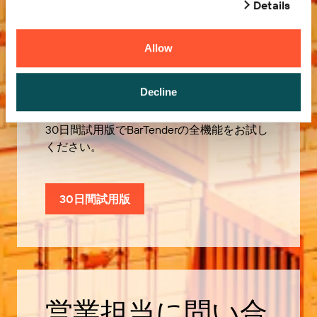
Details
Allow
無償試用版
Decline
30日間試用版でBarTenderの全機能をお試し
ください。
30日間試用版
営業担当に問い合