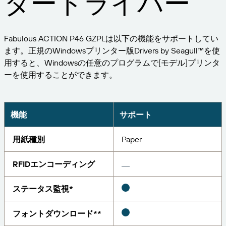
タードライバー
ビジネスを拡大する。顧客により充実したサービス
管理
を提供する。BarTenderの提携パートナーに。
印刷
プロフェッショナルサービス
BarTenderのナレッジベースでは、ヘルプやよくあ
Seagull Software
業界
Fabulous ACTION P46 GZPLは以下の機能をサポートしてい
Japanese
ログイン
る質問に対する回答、ハウツー記事を確認できま
ます。正規のWindowsプリンター版Drivers by Seagull™を使
す。
アイテムと在庫の追跡
パートナーディレクトリ
用すると、Windowsの任意のプログラムで[モデル]プリンタ
航空宇宙産業
カスタマーポータル
ーを使用することができます。
学ぶ
化学
パートナーポータル
BarTender Track & Trace
BarTenderパートナーを検索し、パートナーディレ
サポートへのお問い合わせ
導入事例
BarTender Cloud
食品および飲料
クトリから見積もりやサービスを依頼することがで
機能
サポート
きます。
ブログ
医療機器
用紙種別
Paper
現在サポートされているすべてのBarTender製品に
資産追跡機能
リソースライブラリ
製薬
関するテクニカルアシスタンスのサポートリクエス
トを送信してください。
RFIDエンコーディング
ウェビナー
パートナーポータル
カウント
ライフサイクルスケジュール
ソリューション別
ステータス監視*
サーチ
調査報告
すでにBarTenderパートナーのお客様は、パートナ
サポートプラン
レポート
フォントダウンロード**
サプライヤーラベル管理
ーポータルへのログイン方法をご覧ください。