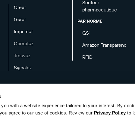
Secteur
Créer
pharmaceutique
Gérer
PAR NORME
Imprimer
GS1
Comptez
Amazon Transparency
Trouvez
RFID
Signalez
s
you with a website experience tailored to your interest. By conti
de confidentialité
Mentions légales
Préférences en matière d’e-mails
", you agree to our use of cookies. Review our
Privacy Policy
to l