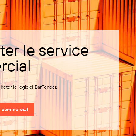
er le service
cial
ter le logiciel BarTender.
e commercial