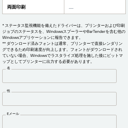
Amazon Transparency
両面印刷
接続
ビジネスニーズに適切なレベルのサポートを受けら
製品
れます。
* ステータス監視機能を備えたドライバーは、プリンターおよび印刷
会社概要
ソリューションの概要
ジョブのステータスを、WindowsスプーラーやBarTenderを含む他の
価格
Windowsアプリケーションに報告できます。
採用情報
無償試用版
** ダウンロード済みフォントは通常、プリンターで直接レンダリン
グできるため印刷速度が向上します。フォントがダウンロードされ
ニュースルーム
技術仕様
ていない場合、Windowsでラスタライズ処理を施した後にビットマ
ップとしてプリンターに出力する必要があります。
製品登録
名
ラベリングとトレーサビリティの成熟度モデ
プリントコネクタ
ル
サポートされている規格
性
さらに詳しく
Eメール