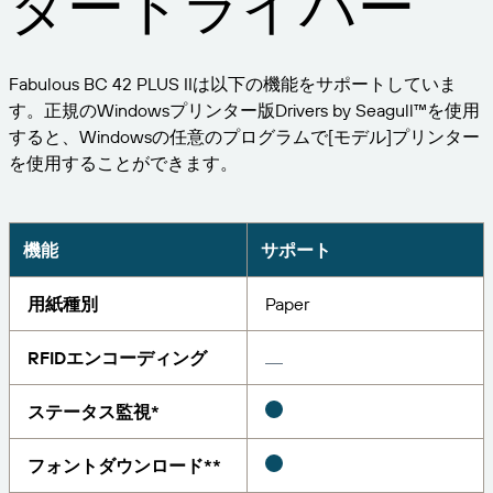
タードライバー
ビジネスを拡大する。顧客により充実したサービス
管理
を提供する。BarTenderの提携パートナーに。
印刷
プロフェッショナルサービス
BarTenderのナレッジベースでは、ヘルプやよくあ
Seagull Software
業界
Fabulous BC 42 PLUS IIは以下の機能をサポートしていま
Japanese
ログイン
る質問に対する回答、ハウツー記事を確認できま
す。正規のWindowsプリンター版Drivers by Seagull™を使用
す。
アイテムと在庫の追跡
パートナーディレクトリ
すると、Windowsの任意のプログラムで[モデル]プリンター
航空宇宙産業
カスタマーポータル
を使用することができます。
学ぶ
化学
パートナーポータル
BarTender Track & Trace
BarTenderパートナーを検索し、パートナーディレ
サポートへのお問い合わせ
導入事例
BarTender Cloud
食品および飲料
クトリから見積もりやサービスを依頼することがで
機能
サポート
きます。
ブログ
医療機器
用紙種別
Paper
現在サポートされているすべてのBarTender製品に
資産追跡機能
リソースライブラリ
製薬
関するテクニカルアシスタンスのサポートリクエス
トを送信してください。
RFIDエンコーディング
ウェビナー
パートナーポータル
カウント
ライフサイクルスケジュール
ソリューション別
ステータス監視*
サーチ
調査報告
すでにBarTenderパートナーのお客様は、パートナ
サポートプラン
レポート
フォントダウンロード**
サプライヤーラベル管理
ーポータルへのログイン方法をご覧ください。