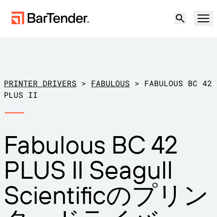
製品
ソリューション
PRINTER DRIVERS
>
FABULOUS
>
FABULOUS BC 42
ラベリング、マーキング、コーディング
PLUS II
リソース
導入事例
BarTenderラベリング
Fabulous BC 42
パートナー
プリンタードライバーのダウンロー
製造
PLUS II Seagull
ド
サポート
倉庫
ラベリング機能
パートナーになる
Scientificのプリン
小売
作成
サポートプラン
無償試用版
営業担当に問い合
サポートセンター
輸送および物流
わせる