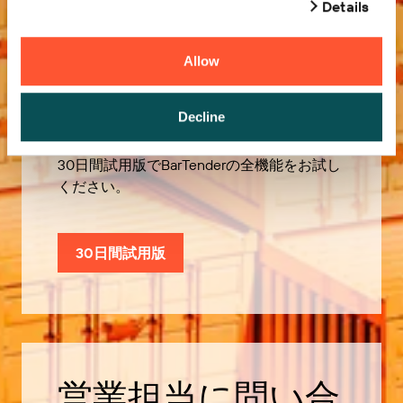
Details
Allow
無償試用版
Decline
30日間試用版でBarTenderの全機能をお試し
ください。
30日間試用版
営業担当に問い合