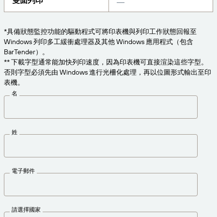
雙面列印
為業務需求適時取得支援。
連線
Amazon Transparency
產品
*具備狀態監控功能的驅動程式可將印表機與列印工作狀態回報至
關於我們
Windows 列印多工緩衝處理器及其他 Windows 應用程式（包含
解決方案概觀
BarTender）。
定價
職涯
** 下載字型通常能加快列印速度，因為印表機可直接渲染這些字型。
否則字型必須先由 Windows 進行光柵化處理，再以位圖形式輸出至印
歡迎免費試用
新聞中心
表機。
技術規格
名
產品註冊
標籤與可追溯性成熟度模型
列印連接器
姓
已支援標準版
電子郵件
深入瞭解
請選擇國家