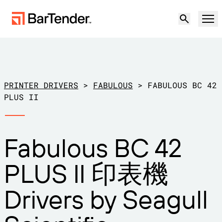
產品
解決方案
PRINTER DRIVERS
>
FABULOUS
>
FABULOUS BC 42
標籤、標記和編碼
PLUS II
資源
使用案例
BarTender 標籤功能
Fabulous BC 42
合作夥伴
下載印表機驅動程式
製造業
PLUS II 印表機
支援
倉儲
標籤功能
成為合作夥伴
Drivers by Seagull
支援方案
零售
建立
歡迎免費試用
聯絡銷售人員
支援中心
運輸與物流