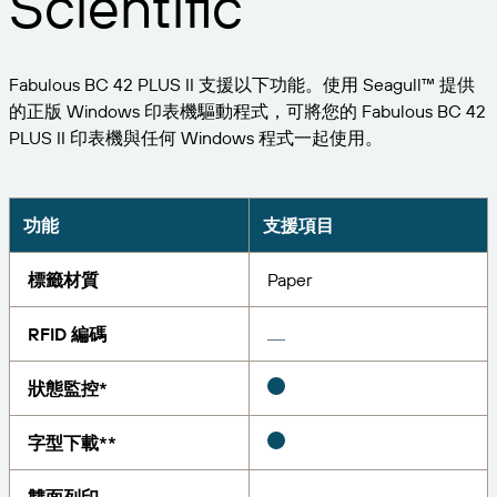
Scientific
擴大企業規模。為客戶提供更多服務。與 BarTender
管理
成為合作夥伴。
專業服務
列印
Chinese (Traditional, Taiwan)
登入
取得 BarTender 知識庫的說明、常見問題解答，還有
按產業搜尋
Fabulous BC 42 PLUS II 支援以下功能。使用 Seagull™ 提供
操作方法文章。
Seagull Software
的正版 Windows 印表機驅動程式，可將您的 Fabulous BC 42
物品和庫存追蹤
客戶入口網站
合作夥伴目錄
PLUS II 印表機與任何 Windows 程式一起使用。
學習
航太
合作夥伴入口網站
化學品
聯絡支援人員
成功案例
BarTender Cloud
BarTender Track & Trace
透過合作夥伴目錄尋找 BarTender 合作夥伴並要求報
功能
支援項目
食品及飲料
價和服務。
部落格
醫材
標籤材質
Paper
提交支援請求，取得目前提供支援的 BarTender 產品
資源庫
技術協助。
資產追蹤功能
製藥
RFID 編碼
網路研討會
合作夥伴入口網站
盤點
生命週期時間表
狀態監控*
透過解決方案
支援方案
查詢
研究報告
已經是 BarTender 的合作夥伴了嗎？了解如何登入合
字型下載**
作夥伴入口網站。
報告
供應商標籤管理