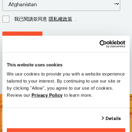
我已閱讀並同意
隱私權政策
.
下載最新版本
版本: 12.3
尺寸: 111.4 M
This website uses cookies
日期: 2026-05-05
We use cookies to provide you with a website experience
tailored to your interest. By continuing to use our site or
by clicking "Allow", you agree to our use of cookies.
Review our
Privacy Policy
to learn more.
Details