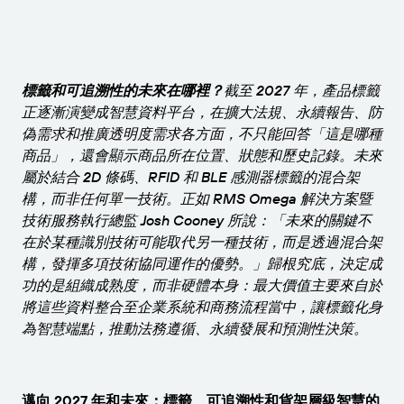
為業務需求適時取得支援。
連線
Amazon Transparency
產品
關於我們
解決方案概觀
標籤和可追溯性的未來在哪裡？
截至 2027 年，產品標籤
定價
職涯
正逐漸演變成智慧資料平台，在擴大法規、永續報告、防
偽需求和推廣透明度需求各方面，不只能回答「這是哪種
歡迎免費試用
新聞中心
商品」，還會顯示商品所在位置、狀態和歷史記錄。未來
技術規格
屬於結合 2D 條碼、RFID 和 BLE 感測器標籤的混合架
構，而非任何單一技術。正如 RMS Omega 解決方案暨
產品註冊
標籤與可追溯性成熟度模型
技術服務執行總監 Josh Cooney 所說：「未來的關鍵不
在於某種識別技術可能取代另一種技術，而是透過混合架
列印連接器
構，發揮多項技術協同運作的優勢。」歸根究底，決定成
已支援標準版
功的是組織成熟度，而非硬體本身：最大價值主要來自於
將這些資料整合至企業系統和商務流程當中，讓標籤化身
為智慧端點，推動法務遵循、永續發展和預測性決策。
深入瞭解
邁向 2027 年和未來：標籤、可追溯性和貨架層級智慧的