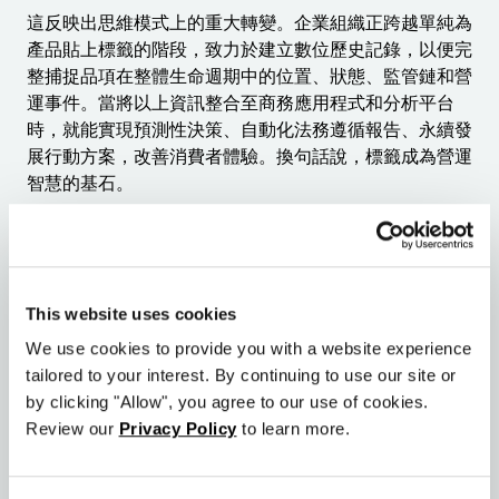
這反映出思維模式上的重大轉變。企業組織正跨越單純為
產品貼上標籤的階段，致力於建立數位歷史記錄，以便完
整捕捉品項在整體生命週期中的位置、狀態、監管鏈和營
運事件。當將以上資訊整合至商務應用程式和分析平台
時，就能實現預測性決策、自動化法務遵循報告、永續發
展行動方案，改善消費者體驗。換句話說，標籤成為營運
智慧的基石。
為未來而建立
This website uses cookies
為迎接 2027 年做好準備，不只是單純導入新的身分識別
技術。這需要建立架構，適應未來任何變革。這表示必須
We use cookies to provide you with a website experience
採用支援雲端和本地端營運的混合式部署模型，實施容納
tailored to your interest. By continuing to use our site or
多元資料載體的智慧識別策略，遵循成熟度導向的藍圖，
by clicking "Allow", you agree to our use of cookies.
讓企業組織能在不中斷現有營運的情況下，持續革新服
Review our
Privacy Policy
to learn more.
務。
在 Seagull Software，我們每天都見證到進展。各大組織