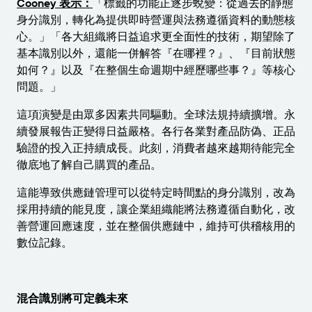
Cooney 表示：
「標籤的功能正逐步蛻變：從過去的靜態
身分識別，轉化為提供即時營運與法務遵循資料的動態核
心。」
「各大組織將日益追求更全面性的技術，期望除了
基本識別以外，還能一併解答『在哪裡？』、『目前狀態
如何？』以及『在整個生命週期中經歷哪些事？』等核心
問題。」
這項演變是由眾多因素共同驅動。全球法規持續擴增。永
續發展報告正變得日益嚴格。各行各業對產品防偽、正品
驗證的投入正持續成長。此刻，消費者越來越期待能完全
徹底地了解自己購買的產品。
這能導致供應鏈管理可以從特定時間點的身分識別，改為
採用持續的能見度，讓企業組織能將法務遵循自動化，改
善營運回應速度，並在整個供應鏈中，維持可供稽核用的
數位記錄。
混合識別將可定義未來