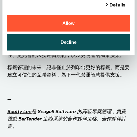
Details
通常從標準化標籤管理起步，逐步擴展至貨架層級的可追
溯性，最終打造出互聯的生態系統，讓每個附有標籤的品
項都能轉化為高價值的商業情報。
Allow
截至 2027 年，最成功的組織將不再把標籤視為純粹的靜
態識別碼。他們會將這些資料當成智慧資料收集的端點，
Decline
負責把實體產品連接至數位生態系統，實現更強大的韌
性、更完善的法務遵循規範，以及更明智的商業決策。
標籤管理的未來，絕非僅止於列印出更好的標籤。而是要
建立可信任的互聯資料，為下一代營運智慧提供支援。
—
Scotty Lee
是 Seagull Software 的高級專案經理，負責
推動 BarTender 生態系統的合作夥伴策略、合作夥伴計
畫。