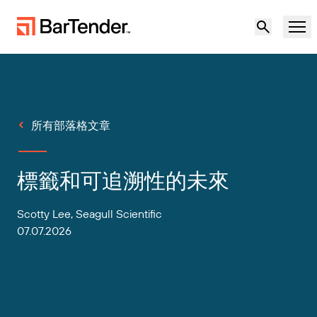
產品
解決方案
所有部落格文章
標籤、標記和編碼
資源
標籤和可追溯性的未來
使用案例
BarTender 標籤功能
合作夥伴
Scotty Lee, Seagull Scientific
下載印表機驅動程式
製造業
07.07.2026
支援
倉儲
標籤功能
成為合作夥伴
支援方案
零售
建立
歡迎免費試用
聯絡銷售人員
支援中心
運輸與物流