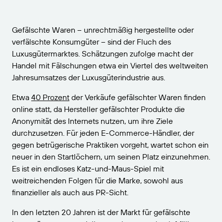
VERBINDEN
Amazon Transparency
Erhalten Sie die Unterstützung, die Ihren
Geschäftsanforderungen entspricht.
PRODUKT
Gefälschte Waren – unrechtmäßig hergestellte oder
Über uns
verfälschte Konsumgüter – sind der Fluch des
Lösungsübersicht
Luxusgütermarktes. Schätzungen zufolge macht der
Preise
Karriere
Handel mit Fälschungen etwa ein Viertel des weltweiten
Kostenlos testen
Nachrichten
Jahresumsatzes der Luxusgüterindustrie aus.
Technische Daten
Etwa
40 Prozent
der Verkäufe gefälschter Waren finden
online statt, da Hersteller gefälschter Produkte die
Produktregistrierung
Reifegradmodell für Etikettierung und
Anonymität des Internets nutzen, um ihre Ziele
Nachverfolgbarkeit
durchzusetzen. Für jeden E-Commerce-Händler, der
Print Connectors
gegen betrügerische Praktiken vorgeht, wartet schon ein
Unterstützte Standards
neuer in den Startlöchern, um seinen Platz einzunehmen.
Es ist ein endloses Katz-und-Maus-Spiel mit
weitreichenden Folgen für die Marke, sowohl aus
finanzieller als auch aus PR-Sicht.
Weitere Informationen
In den letzten 20 Jahren ist der Markt für gefälschte