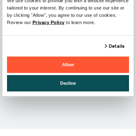
We use cookies to provide you with a website experience
werden.
tailored to your interest. By continuing to use our site or
Um mehr über die Artikelketten-Authentifizierung und
by clicking "Allow", you agree to our use of cookies.
deren Vorteile für Ihre Marke zu erfahren,
kontaktieren
Review our
Privacy Policy
to learn more.
Sie uns noch heute
.
Details
Sind Sie bereit, loszulegen?
Allow
Vertrieb kontaktieren
Decline