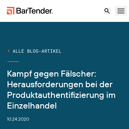
Produkt
Lösungen
ALLE BLOG-ARTIKEL
ETIKETTIERUNG, MARKIERUNG UND CODIERUNG
Ressourcen
Kampf gegen Fälscher:
NACH ANWENDUNGSFALL
BarTender-Etikettierung
Partner
Herausforderungen bei der
Druckertreiber herunterladen
Produktauthentifizierung im
Produktion
Support
Einzelhandel
Lager
ETIKETTIERFUNKTIONEN
Partner werden
Support-Pläne
Einzelhandel
10.24.2020
Gestalten
Kostenlos
Vertrieb
Support-Center
Transport und Logistik
ausprobieren
kontaktieren