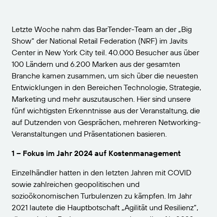
VERBINDEN
Amazon Transparency
Erhalten Sie die Unterstützung, die Ihren
Geschäftsanforderungen entspricht.
PRODUKT
Letzte Woche nahm das BarTender-Team an der „Big
Über uns
Show“ der National Retail Federation (NRF) im Javits
Lösungsübersicht
Center in New York City teil. 40.000 Besucher aus über
Preise
Karriere
100 Ländern und 6.200 Marken aus der gesamten
Kostenlos testen
Nachrichten
Branche kamen zusammen, um sich über die neuesten
Entwicklungen in den Bereichen Technologie, Strategie,
Technische Daten
Marketing und mehr auszutauschen. Hier sind unsere
fünf wichtigsten Erkenntnisse aus der Veranstaltung, die
Produktregistrierung
Reifegradmodell für Etikettierung und
auf Dutzenden von Gesprächen, mehreren Networking-
Nachverfolgbarkeit
Print Connectors
Veranstaltungen und Präsentationen basieren.
Unterstützte Standards
1 – Fokus im Jahr 2024 auf Kostenmanagement
Einzelhändler hatten in den letzten Jahren mit COVID
sowie zahlreichen geopolitischen und
Weitere Informationen
sozioökonomischen Turbulenzen zu kämpfen. Im Jahr
2021 lautete die Hauptbotschaft „Agilität und Resilienz“,