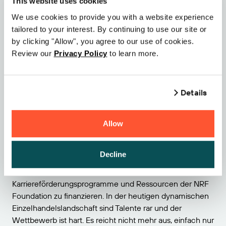
This website uses cookies
werden. Dies kann zu einer Steigerung der Produktivität
We use cookies to provide you with a website experience
und Rentabilität führen.
tailored to your interest. By continuing to use our site or
by clicking "Allow", you agree to our use of cookies.
5 – Talente sind der Schlüssel zum zukünftigen Erfolg
Review our
Privacy Policy
to learn more.
der Einzelhandelsbranche
Am Sonntagabend nahmen wir an der NRF Foundation
Awards-Gala teil, zu der wir von unserem Partner SAS
Details
Institute eingeladen worden waren. Richard Widdowson,
VP of Global Retail and Consumer Goods Solutions bei
SAS, überreichte Kev Addison von der Indiana University
Allow
im Rahmen des
2024 NRF Foundation Next Generation
Scholarship
die Auszeichnung für Stipendiaten der NRF
Decline
Foundation. Die Veranstaltung brachte mehr als 3
Millionen Dollar ein, um die
Karriereförderungsprogramme und Ressourcen der NRF
Foundation zu finanzieren. In der heutigen dynamischen
Einzelhandelslandschaft sind Talente rar und der
Wettbewerb ist hart. Es reicht nicht mehr aus, einfach nur