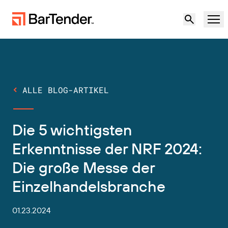
Produkt
Lösungen
ALLE BLOG-ARTIKEL
ETIKETTIERUNG, MARKIERUNG UND CODIERUNG
Ressourcen
Die 5 wichtigsten
NACH ANWENDUNGSFALL
BarTender-Etikettierung
Partner
Erkenntnisse der NRF 2024:
Druckertreiber herunterladen
Die große Messe der
Produktion
Support
Einzelhandelsbranche
Lager
ETIKETTIERFUNKTIONEN
Partner werden
Support-Pläne
Einzelhandel
01.23.2024
Gestalten
Kostenlos
Vertrieb
Support-Center
Transport und Logistik
ausprobieren
kontaktieren