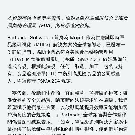
為業務需求適時取得支援。
連線
Amazon Transparency
產品
本資源提供企業所需資訊，協助其做好準備以符合美國食
關於我們
品藥物管理局（FDA）的食品追溯規則
。
解決方案概觀
定價
職涯
BarTender Software（前身為 Mojix）作為供應鏈即時單
品級可視化（RTILV）解決方案的全球領導者，已發布一
歡迎免費試用
新聞中心
份詳細指南，協助企業為符合美國食品藥物管理局
技術規格
（FDA）的食品追溯規則（亦稱 FSMA 204）做好準備並
達成合規。根據此法規，任何「製造、加工、包裝或持
產品註冊
標籤與可追溯性成熟度模型
有」
食品追溯清單
(FTL) 中所列高風險食品的公司或個
人，均須遵守 FSMA 204 規定。
列印連接器
「零售商、餐廳和生產商一直面臨著一項持續的挑戰：確
已支援標準版
保食品的安全與品質。隨著新的法規要求迫在眉睫，我們
希望賦予他們最佳方案，以啟動既能提升效率又能增加客
戶滿意度的合規策略，」BarTender 全球銷售與合作夥伴
深入瞭解
關係資深副總裁表示。「如今，單品級追溯解決方案為企
業提供了供應鏈中每項移動的即時可視性，使他們能夠滿