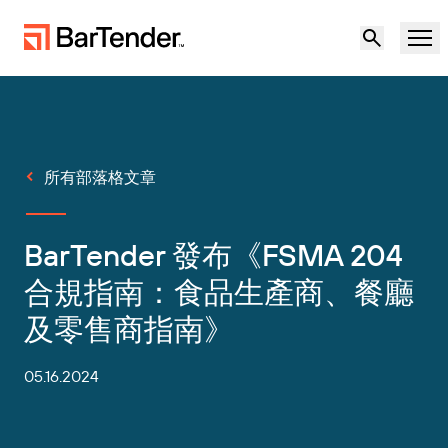
產品
解決方案
所有部落格文章
標籤、標記和編碼
資源
BarTender 發布《FSMA 204
使用案例
BarTender 標籤功能
合作夥伴
合規指南：食品生產商、餐廳
下載印表機驅動程式
及零售商指南》
製造業
支援
倉儲
標籤功能
05.16.2024
成為合作夥伴
支援方案
零售
建立
歡迎免費試用
聯絡銷售人員
支援中心
運輸與物流