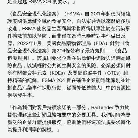
足並超越 FSMA 204 的要求。」
《食品安全現代化法案》（FSMA）自 2011 年起便持續維
護美國供應鏈全域的食品安全。自法案通過以來歷經多項
改進，FSMA 使食品生產商與零售商得以專注於在污染事
件擴散前加以預防，而非僅在為時已晚時對事件做出反
應。2022年11月，美國食品藥物管理局（FDA）針對《食
品安全現代化法案》第204條發布了最終規則——《食品
追溯規則》。該規則要求企業在供應鏈中追蹤與追溯高風
險食品，以減輕對公共衛生與安全的風險。企業必須針對
所有關鍵資料元素（KDEs）及關鍵追蹤事件（CTEs）維
持精確的紀錄。FSMA 204 旨在確保企業能迅速識別並針
對食品污染事件採取行動，從而降低整體人口中的食源性
疾病發生率。
「作為我們對客戶持續承諾的一部分，BarTender 致力於
提供理解這些新穎且複雜要求的必要工具。我們期待為更
廣泛的企業群體提供服務，協助他們將這項法規要求轉化
為提升利潤率的契機。」